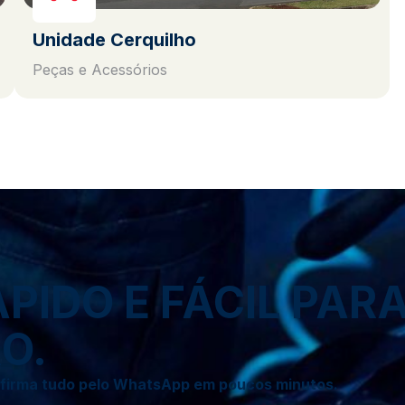
Unidade Cerquilho
Peças e Acessórios
IDO E FÁCIL PAR
O.
onfirma tudo pelo WhatsApp em poucos minutos.