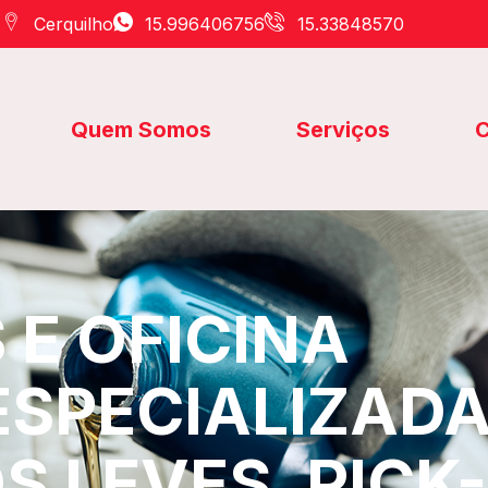
Cerquilho
15.996406756
15.33848570
Quem Somos
Serviços
C
E OFICINA
ESPECIALIZAD
S LEVES, PICK-