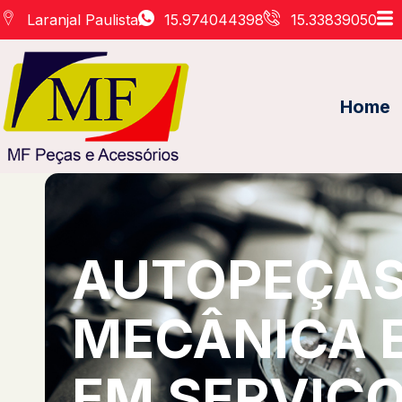
Laranjal Paulista
15.974044398
15.33839050
Home
AUTOPEÇAS 
MECÂNICA 
EM SERVIÇO