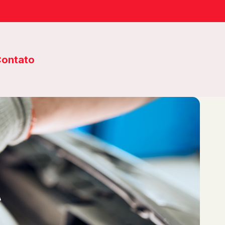
ontato
A