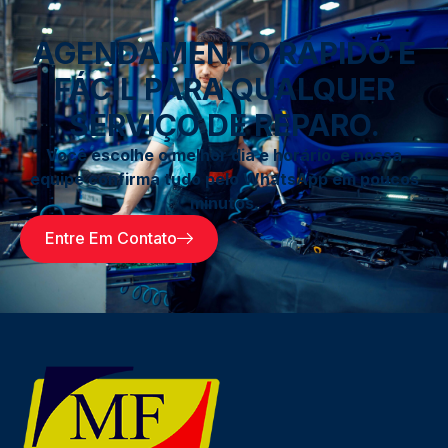
AGENDAMENTO RÁPIDO E
FÁCIL PARA QUALQUER
SERVIÇO DE REPARO.
Você escolhe o melhor dia e horário, e nossa
equipe confirma tudo pelo WhatsApp em poucos
minutos.
Entre Em Contato