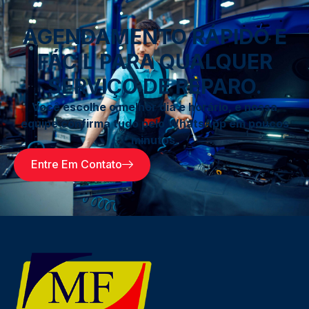
AGENDAMENTO RÁPIDO E
FÁCIL PARA QUALQUER
SERVIÇO DE REPARO.
Você escolhe o melhor dia e horário, e nossa
equipe confirma tudo pelo WhatsApp em poucos
minutos.
Entre Em Contato