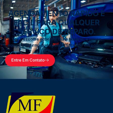
AGENDAMENTO RÁPIDO E
FÁCIL PARA QUALQUER
SERVIÇO DE REPARO.
Você escolhe o melhor dia e horário, e nossa
equipe confirma tudo pelo WhatsApp em poucos
minutos.
Entre Em Contato