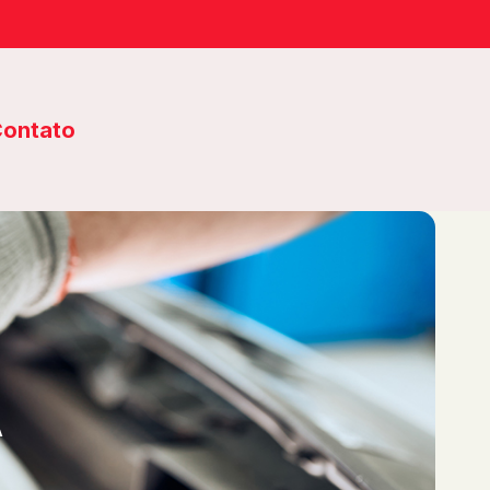
ontato
A