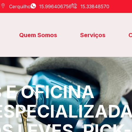
Cerquilho
15.996406756
15.33848570
Quem Somos
Serviços
C
E OFICINA
ESPECIALIZAD
S LEVES, PICK-