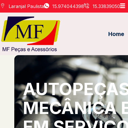
Laranjal Paulista
15.974044398
15.33839050
Home
AUTOPEÇAS 
MECÂNICA 
EM SERVIÇO