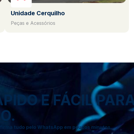
Unidade Cerquilho
Peças e Acessórios
IDO E FÁCIL PAR
O.
onfirma tudo pelo WhatsApp em poucos minutos.