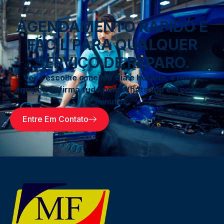
AGENDAMENTO RÁPIDO E
FÁCIL PARA QUALQUER
SERVIÇO DE REPARO.
Você escolhe o melhor dia e horário, e nossa
equipe confirma tudo pelo WhatsApp em poucos
minutos.
Entre Em Contato