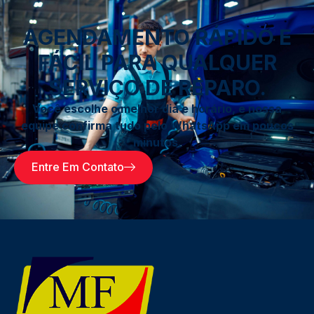
AGENDAMENTO RÁPIDO E
FÁCIL PARA QUALQUER
SERVIÇO DE REPARO.
Você escolhe o melhor dia e horário, e nossa
equipe confirma tudo pelo WhatsApp em poucos
minutos.
Entre Em Contato