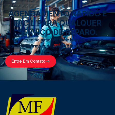
AGENDAMENTO RÁPIDO E
FÁCIL PARA QUALQUER
SERVIÇO DE REPARO.
Você escolhe o melhor dia e horário, e nossa
equipe confirma tudo pelo WhatsApp em poucos
minutos.
Entre Em Contato