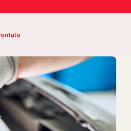
ontato
A