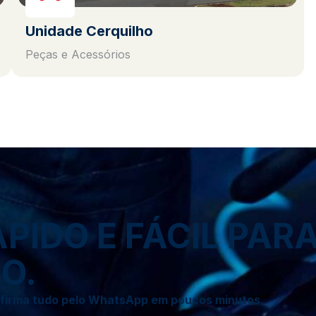
Unidade Cerquilho
Peças e Acessórios
IDO E FÁCIL PAR
O.
onfirma tudo pelo WhatsApp em poucos minutos.