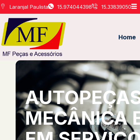
Laranjal Paulista
15.974044398
15.33839050
Home
AUTOPEÇAS 
MECÂNICA 
EM SERVIÇO