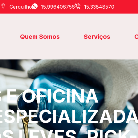
Cerquilho
15.996406756
15.33848570
Quem Somos
Serviços
C
E OFICINA
ESPECIALIZAD
S LEVES, PICK-