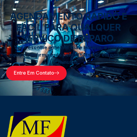
AGENDAMENTO RÁPIDO E
FÁCIL PARA QUALQUER
SERVIÇO DE REPARO.
Você escolhe o melhor dia e horário, e nossa
equipe confirma tudo pelo WhatsApp em poucos
minutos.
Entre Em Contato