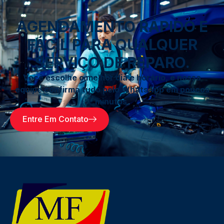
AGENDAMENTO RÁPIDO E
FÁCIL PARA QUALQUER
SERVIÇO DE REPARO.
Você escolhe o melhor dia e horário, e nossa
equipe confirma tudo pelo WhatsApp em poucos
minutos.
Entre Em Contato