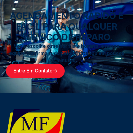
AGENDAMENTO RÁPIDO E
FÁCIL PARA QUALQUER
SERVIÇO DE REPARO.
Você escolhe o melhor dia e horário, e nossa
equipe confirma tudo pelo WhatsApp em poucos
minutos.
Entre Em Contato