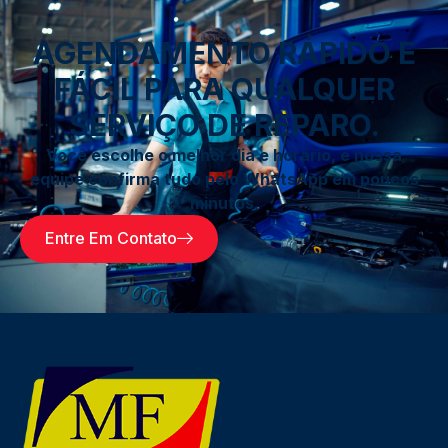
AGENDAMENTO RÁPIDO E
FÁCIL PARA QUALQUER
SERVIÇO DE REPARO.
Você escolhe o melhor dia e horário, e nossa
equipe confirma tudo pelo WhatsApp em poucos
minutos.
Entre Em Contato