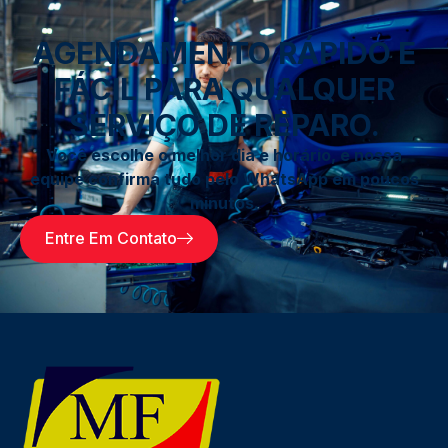
AGENDAMENTO RÁPIDO E
FÁCIL PARA QUALQUER
SERVIÇO DE REPARO.
Você escolhe o melhor dia e horário, e nossa
equipe confirma tudo pelo WhatsApp em poucos
minutos.
Entre Em Contato