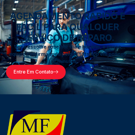
AGENDAMENTO RÁPIDO E
FÁCIL PARA QUALQUER
SERVIÇO DE REPARO.
Você escolhe o melhor dia e horário, e nossa
equipe confirma tudo pelo WhatsApp em poucos
minutos.
Entre Em Contato