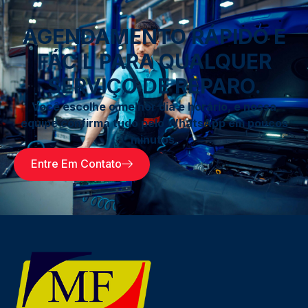
AGENDAMENTO RÁPIDO E
FÁCIL PARA QUALQUER
SERVIÇO DE REPARO.
Você escolhe o melhor dia e horário, e nossa
equipe confirma tudo pelo WhatsApp em poucos
minutos.
Entre Em Contato