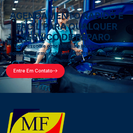
AGENDAMENTO RÁPIDO E
FÁCIL PARA QUALQUER
SERVIÇO DE REPARO.
Você escolhe o melhor dia e horário, e nossa
equipe confirma tudo pelo WhatsApp em poucos
minutos.
Entre Em Contato