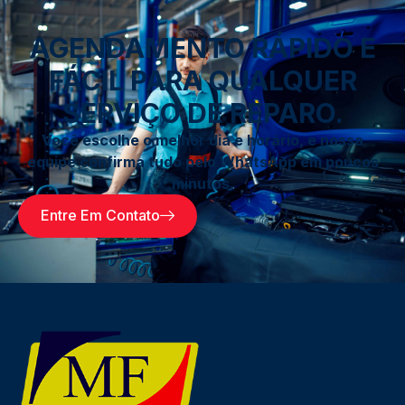
AGENDAMENTO RÁPIDO E
FÁCIL PARA QUALQUER
SERVIÇO DE REPARO.
Você escolhe o melhor dia e horário, e nossa
equipe confirma tudo pelo WhatsApp em poucos
minutos.
Entre Em Contato