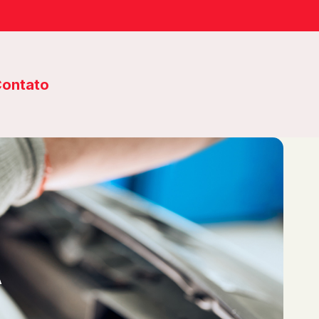
ontato
A