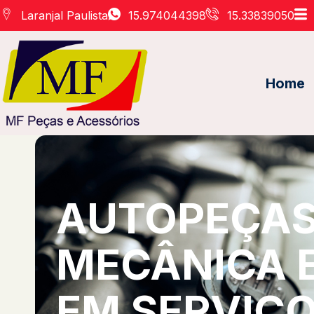
Laranjal Paulista
15.974044398
15.33839050
Home
AUTOPEÇAS 
MECÂNICA 
EM SERVIÇO