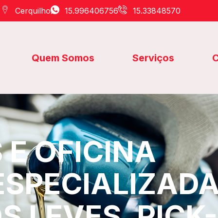
Cerquilho
15.996406756
15.33848570
Quem Somos
Serviços
C
E OFICINA
ESPECIALIZAD
S LEVES, PICK-