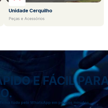
Unidade Cerquilho
Peças e Acessórios
IDO E FÁCIL PAR
O.
onfirma tudo pelo WhatsApp em poucos minutos.