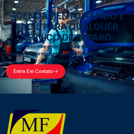
AGENDAMENTO RÁPIDO E
FÁCIL PARA QUALQUER
SERVIÇO DE REPARO.
Você escolhe o melhor dia e horário, e nossa
equipe confirma tudo pelo WhatsApp em poucos
minutos.
Entre Em Contato