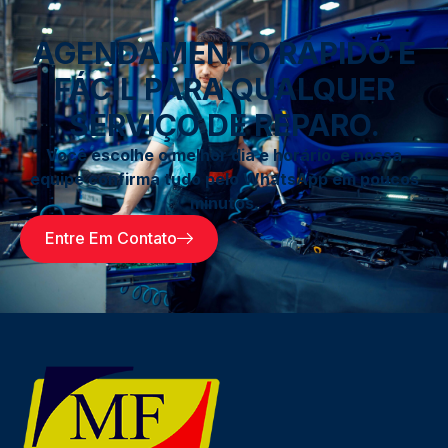
AGENDAMENTO RÁPIDO E
FÁCIL PARA QUALQUER
SERVIÇO DE REPARO.
Você escolhe o melhor dia e horário, e nossa
equipe confirma tudo pelo WhatsApp em poucos
minutos.
Entre Em Contato