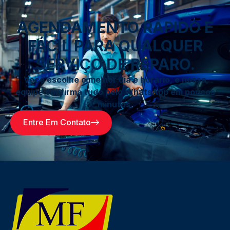
AGENDAMENTO RÁPIDO E
FÁCIL PARA QUALQUER
SERVIÇO DE REPARO.
Você escolhe o melhor dia e horário, e nossa
equipe confirma tudo pelo WhatsApp em poucos
minutos.
Entre Em Contato