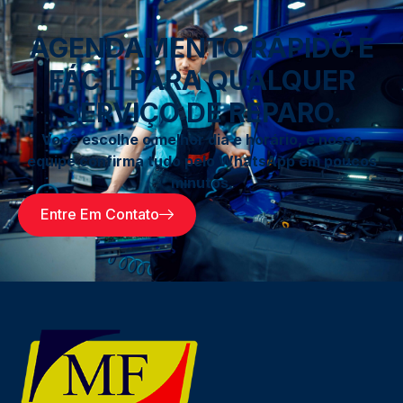
AGENDAMENTO RÁPIDO E
FÁCIL PARA QUALQUER
SERVIÇO DE REPARO.
Você escolhe o melhor dia e horário, e nossa
equipe confirma tudo pelo WhatsApp em poucos
minutos.
Entre Em Contato