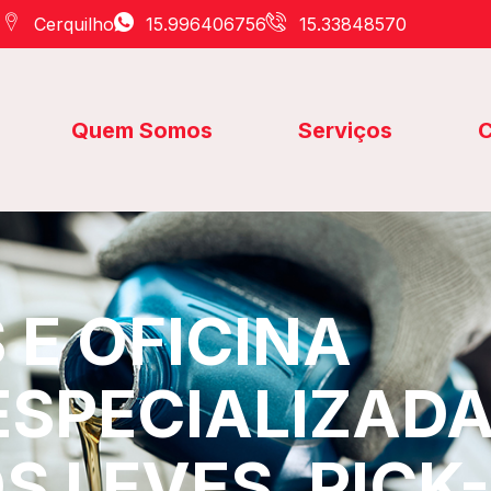
Cerquilho
15.996406756
15.33848570
Quem Somos
Serviços
C
E OFICINA
ESPECIALIZAD
S LEVES, PICK-