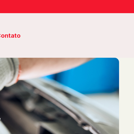
ontato
A