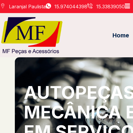
Laranjal Paulista
15.974044398
15.33839050
Home
AUTOPEÇAS 
MECÂNICA 
EM SERVIÇO