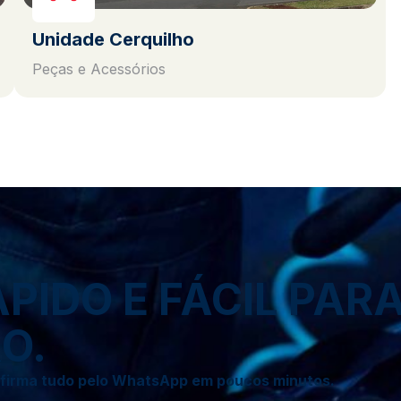
Unidade Cerquilho
Peças e Acessórios
IDO E FÁCIL PAR
O.
onfirma tudo pelo WhatsApp em poucos minutos.