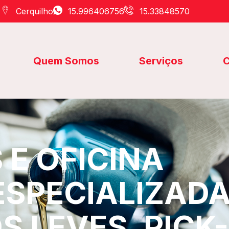
Cerquilho
15.996406756
15.33848570
Quem Somos
Serviços
C
E OFICINA
ESPECIALIZAD
S LEVES, PICK-