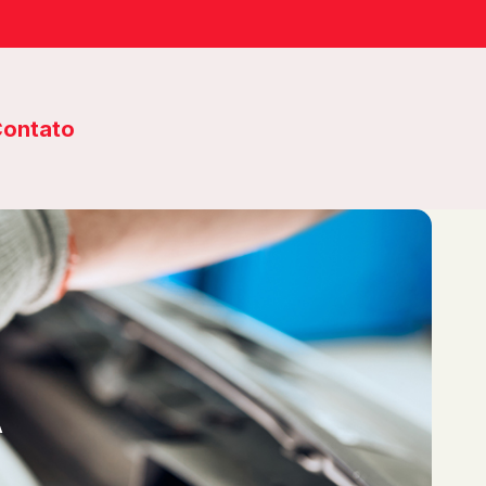
ontato
A