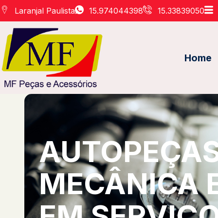
Laranjal Paulista
15.974044398
15.33839050
Home
AUTOPEÇAS 
MECÂNICA 
EM SERVIÇO