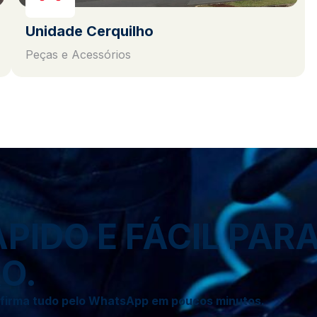
Unidade Cerquilho
Peças e Acessórios
IDO E FÁCIL PAR
O.
onfirma tudo pelo WhatsApp em poucos minutos.