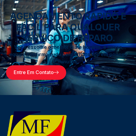
AGENDAMENTO RÁPIDO E
FÁCIL PARA QUALQUER
SERVIÇO DE REPARO.
Você escolhe o melhor dia e horário, e nossa
equipe confirma tudo pelo WhatsApp em poucos
minutos.
Entre Em Contato