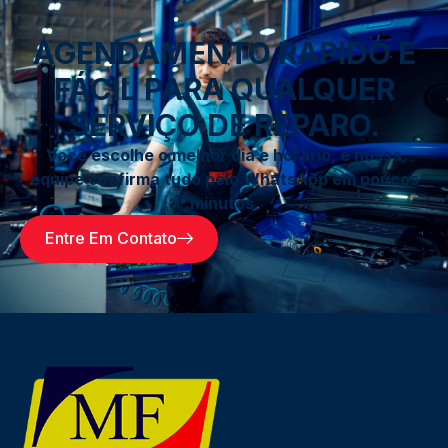
AGENDAMENTO RÁPIDO E
FÁCIL PARA QUALQUER
SERVIÇO DE REPARO.
Você escolhe o melhor dia e horário, e nossa
equipe confirma tudo pelo WhatsApp em poucos
minutos.
Entre Em Contato