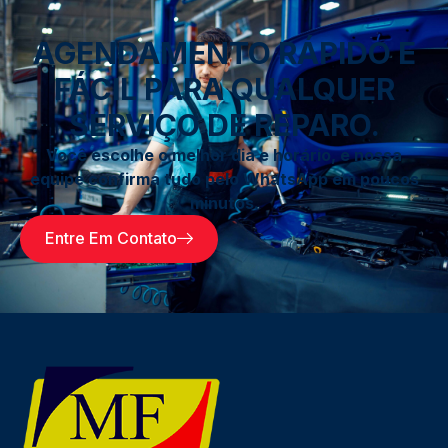
AGENDAMENTO RÁPIDO E
FÁCIL PARA QUALQUER
SERVIÇO DE REPARO.
Você escolhe o melhor dia e horário, e nossa
equipe confirma tudo pelo WhatsApp em poucos
minutos.
Entre Em Contato