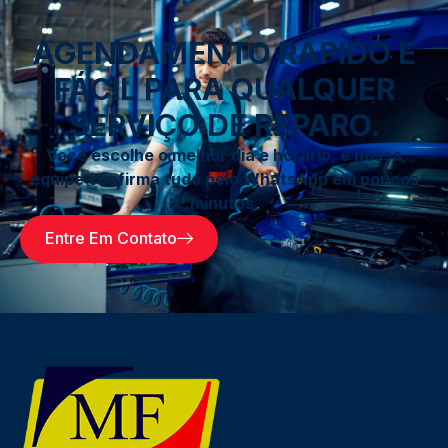
AGENDAMENTO RÁPIDO E
FÁCIL PARA QUALQUER
SERVIÇO DE REPARO.
Você escolhe o melhor dia e horário, e nossa
equipe confirma tudo pelo WhatsApp em poucos
minutos.
Entre Em Contato