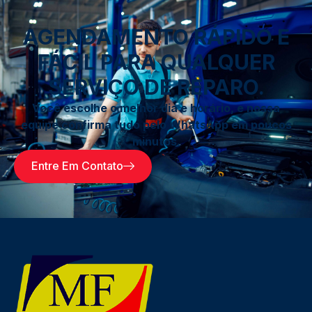
AGENDAMENTO RÁPIDO E
FÁCIL PARA QUALQUER
SERVIÇO DE REPARO.
Você escolhe o melhor dia e horário, e nossa
equipe confirma tudo pelo WhatsApp em poucos
minutos.
Entre Em Contato