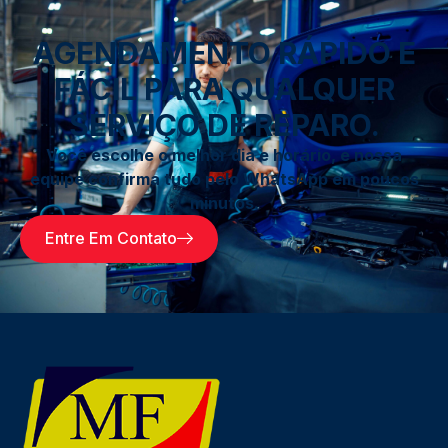
AGENDAMENTO RÁPIDO E
FÁCIL PARA QUALQUER
SERVIÇO DE REPARO.
Você escolhe o melhor dia e horário, e nossa
equipe confirma tudo pelo WhatsApp em poucos
minutos.
Entre Em Contato