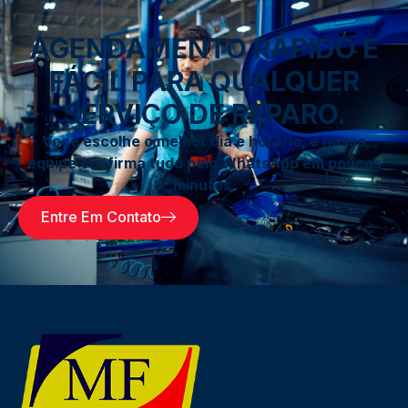
AGENDAMENTO RÁPIDO E
FÁCIL PARA QUALQUER
SERVIÇO DE REPARO.
Você escolhe o melhor dia e horário, e nossa
equipe confirma tudo pelo WhatsApp em poucos
minutos.
Entre Em Contato