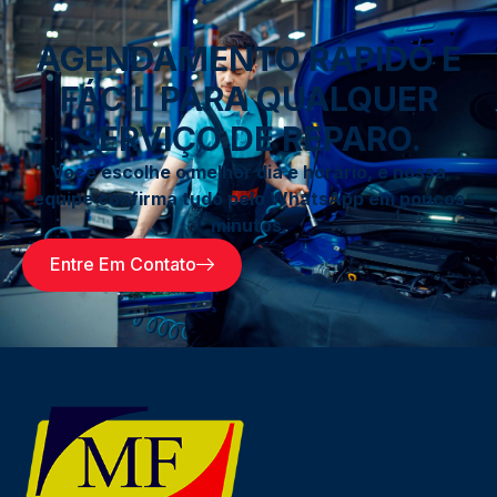
AGENDAMENTO RÁPIDO E
FÁCIL PARA QUALQUER
SERVIÇO DE REPARO.
Você escolhe o melhor dia e horário, e nossa
equipe confirma tudo pelo WhatsApp em poucos
minutos.
Entre Em Contato