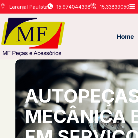
Laranjal Paulista
15.974044398
15.33839050
Home
AUTOPEÇAS 
MECÂNICA 
EM SERVIÇO