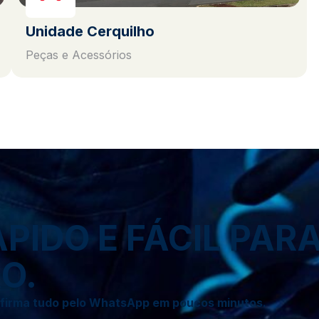
Unidade Cerquilho
Peças e Acessórios
IDO E FÁCIL PAR
O.
onfirma tudo pelo WhatsApp em poucos minutos.