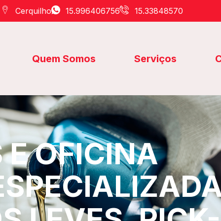
Cerquilho
15.996406756
15.33848570
Quem Somos
Serviços
C
E OFICINA
ESPECIALIZAD
S LEVES, PICK-