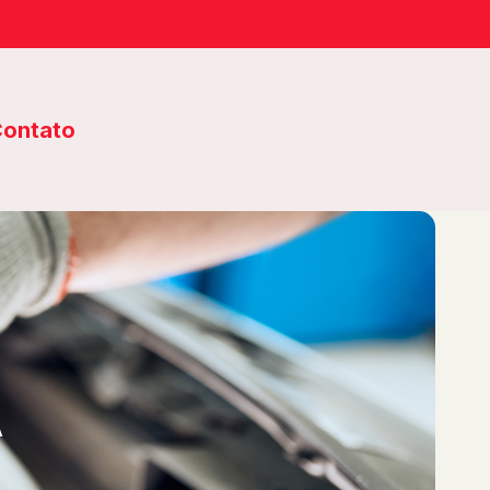
ontato
A