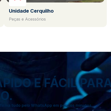
Unidade Cerquilho
Peças e Acessórios
IDO E FÁCIL PAR
O.
onfirma tudo pelo WhatsApp em poucos minutos.