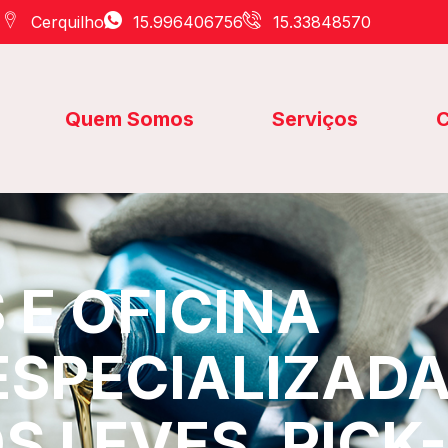
Cerquilho
15.996406756
15.33848570
Quem Somos
Serviços
C
E OFICINA
ESPECIALIZAD
S LEVES, PICK-