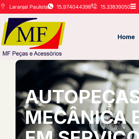
Laranjal Paulista
15.974044398
15.33839050
Home
AUTOPEÇAS 
MECÂNICA 
EM SERVIÇO