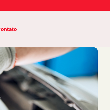
ontato
A