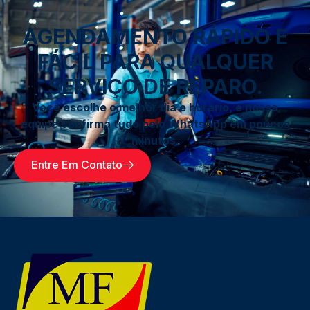
AGENDAMENTO RÁPIDO E
FÁCIL PARA QUALQUER
SERVIÇO DE REPARO.
Você escolhe o melhor dia e horário, e nossa
equipe confirma tudo pelo WhatsApp em poucos
minutos.
Entre Em Contato