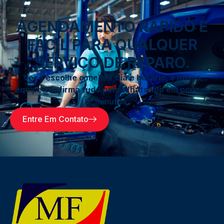
AGENDAMENTO RÁPIDO E
FÁCIL PARA QUALQUER
SERVIÇO DE REPARO.
Você escolhe o melhor dia e horário, e nossa
equipe confirma tudo pelo WhatsApp em poucos
minutos.
Entre Em Contato