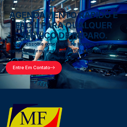
AGENDAMENTO RÁPIDO E
FÁCIL PARA QUALQUER
SERVIÇO DE REPARO.
Você escolhe o melhor dia e horário, e nossa
equipe confirma tudo pelo WhatsApp em poucos
minutos.
Entre Em Contato