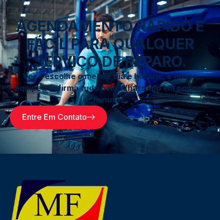
AGENDAMENTO RÁPIDO E
FÁCIL PARA QUALQUER
SERVIÇO DE REPARO.
Você escolhe o melhor dia e horário, e nossa
equipe confirma tudo pelo WhatsApp em poucos
minutos.
Entre Em Contato