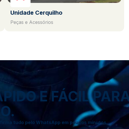
Unidade Cerquilho
Peças e Acessórios
IDO E FÁCIL PAR
O.
onfirma tudo pelo WhatsApp em poucos minutos.