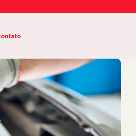
ontato
A