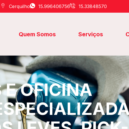
Cerquilho
15.996406756
15.33848570
Quem Somos
Serviços
C
E OFICINA
ESPECIALIZAD
S LEVES, PICK-