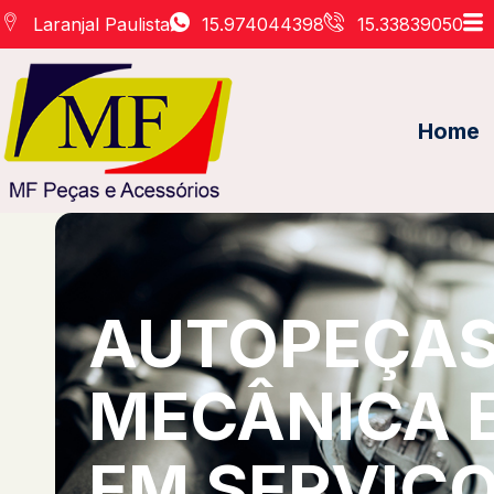
Laranjal Paulista
15.974044398
15.33839050
Home
AUTOPEÇAS 
MECÂNICA 
EM SERVIÇO