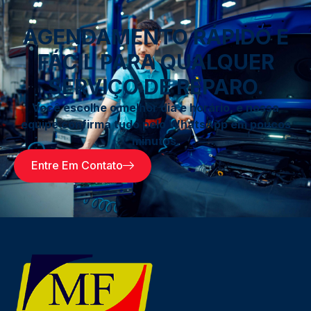
AGENDAMENTO RÁPIDO E
FÁCIL PARA QUALQUER
SERVIÇO DE REPARO.
Você escolhe o melhor dia e horário, e nossa
equipe confirma tudo pelo WhatsApp em poucos
minutos.
Entre Em Contato