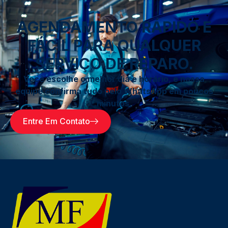
AGENDAMENTO RÁPIDO E
FÁCIL PARA QUALQUER
SERVIÇO DE REPARO.
Você escolhe o melhor dia e horário, e nossa
equipe confirma tudo pelo WhatsApp em poucos
minutos.
Entre Em Contato