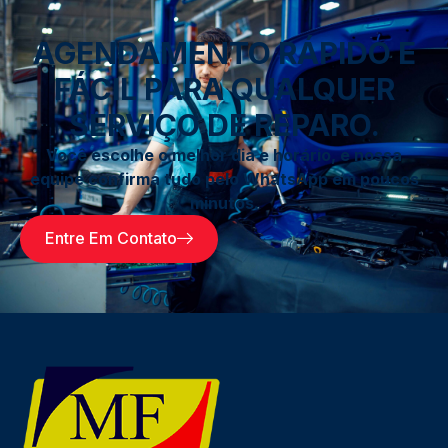
AGENDAMENTO RÁPIDO E
FÁCIL PARA QUALQUER
SERVIÇO DE REPARO.
Você escolhe o melhor dia e horário, e nossa
equipe confirma tudo pelo WhatsApp em poucos
minutos.
Entre Em Contato