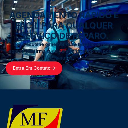
AGENDAMENTO RÁPIDO E
FÁCIL PARA QUALQUER
SERVIÇO DE REPARO.
Você escolhe o melhor dia e horário, e nossa
equipe confirma tudo pelo WhatsApp em poucos
minutos.
Entre Em Contato