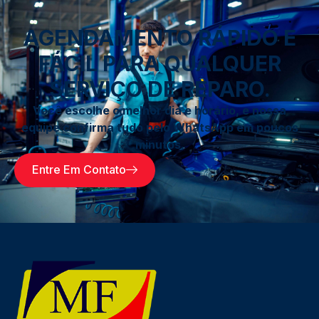
AGENDAMENTO RÁPIDO E
FÁCIL PARA QUALQUER
SERVIÇO DE REPARO.
Você escolhe o melhor dia e horário, e nossa
equipe confirma tudo pelo WhatsApp em poucos
minutos.
Entre Em Contato