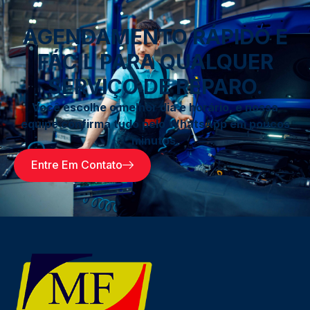
AGENDAMENTO RÁPIDO E
FÁCIL PARA QUALQUER
SERVIÇO DE REPARO.
Você escolhe o melhor dia e horário, e nossa
equipe confirma tudo pelo WhatsApp em poucos
minutos.
Entre Em Contato