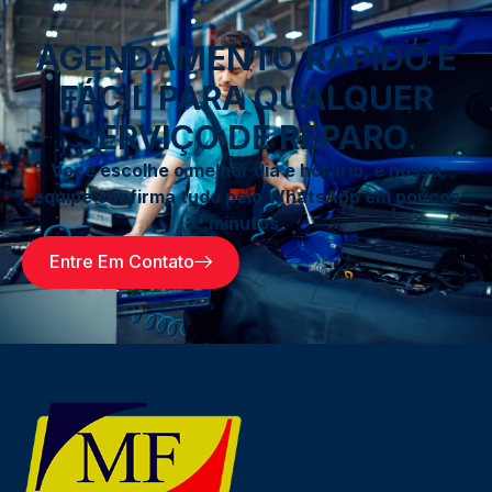
AGENDAMENTO RÁPIDO E
FÁCIL PARA QUALQUER
SERVIÇO DE REPARO.
Você escolhe o melhor dia e horário, e nossa
equipe confirma tudo pelo WhatsApp em poucos
minutos.
Entre Em Contato