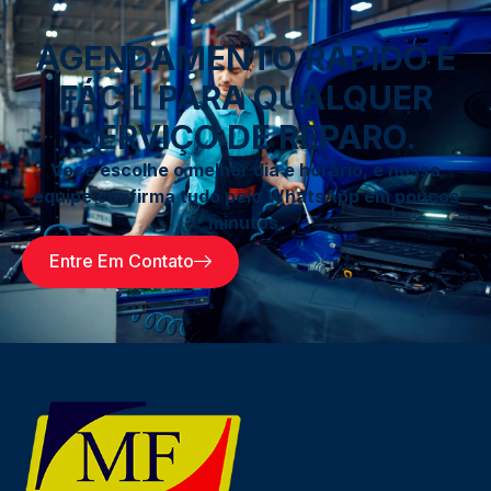
AGENDAMENTO RÁPIDO E
FÁCIL PARA QUALQUER
SERVIÇO DE REPARO.
Você escolhe o melhor dia e horário, e nossa
equipe confirma tudo pelo WhatsApp em poucos
minutos.
Entre Em Contato