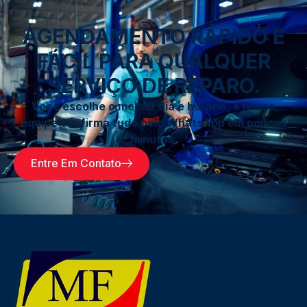
AGENDAMENTO RÁPIDO E
FÁCIL PARA QUALQUER
SERVIÇO DE REPARO.
Você escolhe o melhor dia e horário, e nossa
equipe confirma tudo pelo WhatsApp em poucos
minutos.
Entre Em Contato