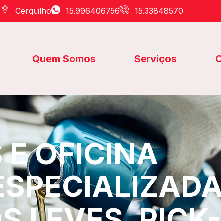
Cerquilho
15.996406756
15.33848570
Quem Somos
Serviços
C
E OFICINA
ESPECIALIZAD
S LEVES, PICK-