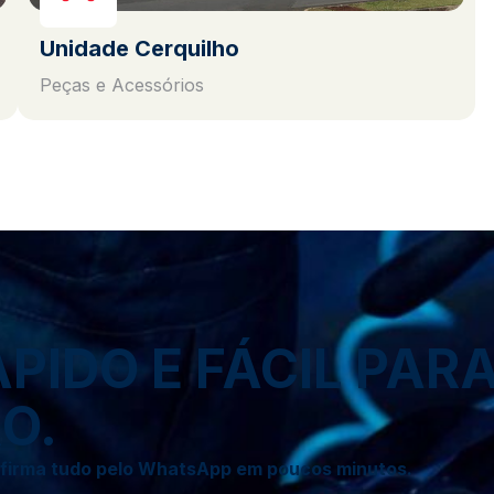
Unidade Cerquilho
Peças e Acessórios
IDO E FÁCIL PAR
O.
onfirma tudo pelo WhatsApp em poucos minutos.