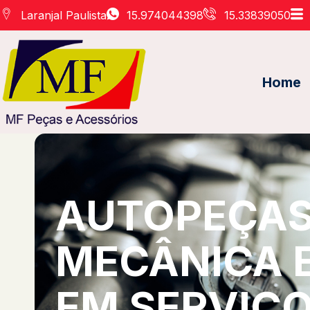
Laranjal Paulista
15.974044398
15.33839050
Home
AUTOPEÇAS 
MECÂNICA 
EM SERVIÇO