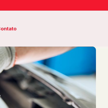
ontato
A